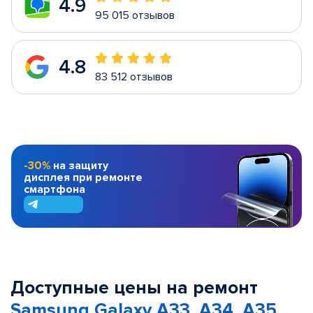
4.9
95 015 отзывов
4.8
83 512 отзывов
-30%
на защиту
дисплея при ремонте
смартфона
Доступные цены на ремонт
Samsung Galaxy A33, A34, A35,