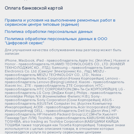
Оплата банковской картой
Правила и условия на выполнение ремонтных работ в
сервисном центре типовые (единые)
Политика обработки персональных данных
Политика обработки персональных данных в ООО
"Цифровой сервис"
Для улучшения качества обслуживания ваш разговор может быть
записан
iPhone, Macbook, iPad - правообладатель Apple Inc. (Эпл Инк.); Huawei и
Honor - правообладатель HUAWEI TECHNOLOGIES CO., LTD. (ХУАВЕЙ
ТЕКНОЛОДЖИС КО., ЛТД.); Samsung – правообладатель Samsung
Electronics Co. Ltd. (Самсунг Электроникс Ко., Лтд.); MEIZU -
правообладатель MEIZU TECHNOLOGY CO., LTD.; Nokia -
правообладатель Nokia Corporation (Нокиа Корпорейшн); Lenovo -
правообладатель Lenovo (Beijing) Limited; Xiaomi - правообладатель
Xiaomi Inc.; ZTE - правообладатель ZTE Corporation; HTC -
правообладатель HTC CORPORATION (Эйч-Ти-Си КОРПОРЕЙШН); LG -
правообладатель LG Corp. (ЭлДжи Корп.); Philips - правообладатель
Koninklijke Philips N.V. (Конинклийке Филипс Н.В.); Sony -
правообладатель Sony Corporation (Сони Корпорейшн); ASUS -
правообладатель ASUSTeK Computer Inc. (Асустек Компьютер
Инкорпорейшн); ACER - правообладатель Acer Incorporated (Эйсер
Инкорпорейтед); DELL - правообладатель Dell Inc.(Делл Инк.); HP -
правообладатель HP Hewlett-Packard Group LLC (ЭйчПи Хьюлетт
Паккард Груп ЛЛК); Toshiba - правообладатель KABUSHIKI KAISHA
TOSHIBA, also trading as Toshiba Corporation (КАБУШИКИ КАЙША
ТОШИБА также торгующая как Тосиба Корпорейшн). Товарные знаки
используется с целью описания товара, в отношении которых
производятся услуги по ремонту сервисными центрами