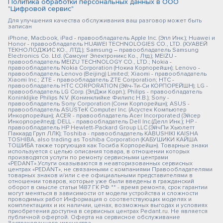
Политика обработки персональных данных в ООО
"Цифровой сервис"
Для улучшения качества обслуживания ваш разговор может быть
записан
iPhone, Macbook, iPad - правообладатель Apple Inc. (Эпл Инк.); Huawei и
Honor - правообладатель HUAWEI TECHNOLOGIES CO., LTD. (ХУАВЕЙ
ТЕКНОЛОДЖИС КО., ЛТД.); Samsung – правообладатель Samsung
Electronics Co. Ltd. (Самсунг Электроникс Ко., Лтд.); MEIZU -
правообладатель MEIZU TECHNOLOGY CO., LTD.; Nokia -
правообладатель Nokia Corporation (Нокиа Корпорейшн); Lenovo -
правообладатель Lenovo (Beijing) Limited; Xiaomi - правообладатель
Xiaomi Inc.; ZTE - правообладатель ZTE Corporation; HTC -
правообладатель HTC CORPORATION (Эйч-Ти-Си КОРПОРЕЙШН); LG -
правообладатель LG Corp. (ЭлДжи Корп.); Philips - правообладатель
Koninklijke Philips N.V. (Конинклийке Филипс Н.В.); Sony -
правообладатель Sony Corporation (Сони Корпорейшн); ASUS -
правообладатель ASUSTeK Computer Inc. (Асустек Компьютер
Инкорпорейшн); ACER - правообладатель Acer Incorporated (Эйсер
Инкорпорейтед); DELL - правообладатель Dell Inc.(Делл Инк.); HP -
правообладатель HP Hewlett-Packard Group LLC (ЭйчПи Хьюлетт
Паккард Груп ЛЛК); Toshiba - правообладатель KABUSHIKI KAISHA
TOSHIBA, also trading as Toshiba Corporation (КАБУШИКИ КАЙША
ТОШИБА также торгующая как Тосиба Корпорейшн). Товарные знаки
используется с целью описания товара, в отношении которых
производятся услуги по ремонту сервисными центрами
«PEDANT».Услуги оказываются в неавторизованных сервисных
центрах «PEDANT», не связанными с компаниями Правообладателями
товарных знаков и/или с ее официальными представителями в
отношении товаров, которые уже были введены в гражданский
оборот в смысле статьи 1487 ГК РФ ** - время ремонта, срок гарантии
могут меняться в зависимости от модели устройства и сложности
проводимых работ Информация о соответствующих моделях и
комплектациях и их наличии, ценах, возможных выгодах и условиях
приобретения доступна в сервисных центрах Pedant.ru. Не является
публичной офертой. Оферта на сервисное обслуживание