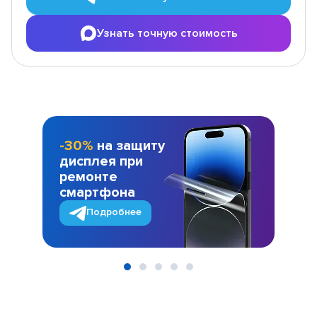
Узнать точную стоимость
-30%
на защиту
дисплея при
ремонте
смартфона
Подробнее
Item
1