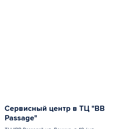
of
5
Сервисный центр в ТЦ "BB
Passage"