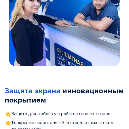
Item
1
of
Защита экрана
инновационным
5
покрытием
Защита для любого устройства со всех сторон
1 покрытие гидрогеля = 3-5 стандартных стекол