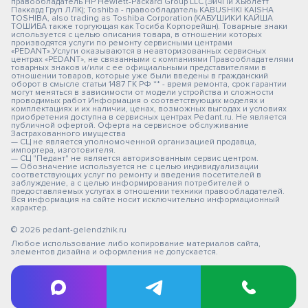
правообладатель HP Hewlett-Packard Group LLC (ЭйчПи Хьюлетт
Паккард Груп ЛЛК); Toshiba - правообладатель KABUSHIKI KAISHA
TOSHIBA, also trading as Toshiba Corporation (КАБУШИКИ КАЙША
ТОШИБА также торгующая как Тосиба Корпорейшн). Товарные знаки
используется с целью описания товара, в отношении которых
производятся услуги по ремонту сервисными центрами
«PEDANT».Услуги оказываются в неавторизованных сервисных
центрах «PEDANT», не связанными с компаниями Правообладателями
товарных знаков и/или с ее официальными представителями в
отношении товаров, которые уже были введены в гражданский
оборот в смысле статьи 1487 ГК РФ ** - время ремонта, срок гарантии
могут меняться в зависимости от модели устройства и сложности
проводимых работ Информация о соответствующих моделях и
комплектациях и их наличии, ценах, возможных выгодах и условиях
приобретения доступна в сервисных центрах Pedant.ru. Не является
публичной офертой. Оферта на сервисное обслуживание
Застрахованного имущества
— СЦ не является уполномоченной организацией продавца,
импортера, изготовителя.
— СЦ "Педант" не является авторизованным сервис центром.
— Обозначение используется не с целью индивидуализации
соответствующих услуг по ремонту и введения посетителей в
заблуждение, а с целью информирования потребителей о
предоставляемых услугах в отношении техники правообладателей.
Вся информация на сайте носит исключительно информационный
характер.
© 2026 pedant-gelendzhik.ru
Любое использование либо копирование материалов сайта,
элементов дизайна и оформления не допускается.