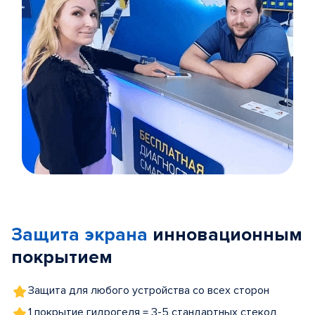
Item
1
of
Защита экрана
инновационным
5
покрытием
Защита для любого устройства со всех сторон
1 покрытие гидрогеля = 3-5 стандартных стекол