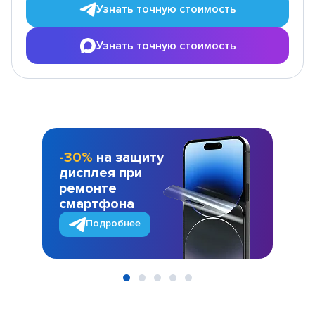
Узнать точную стоимость
Узнать точную стоимость
-30%
на защиту
дисплея при
ремонте
смартфона
Подробнее
Item
1