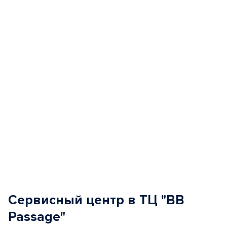
of
5
Сервисный центр в ТЦ "BB
Passage"