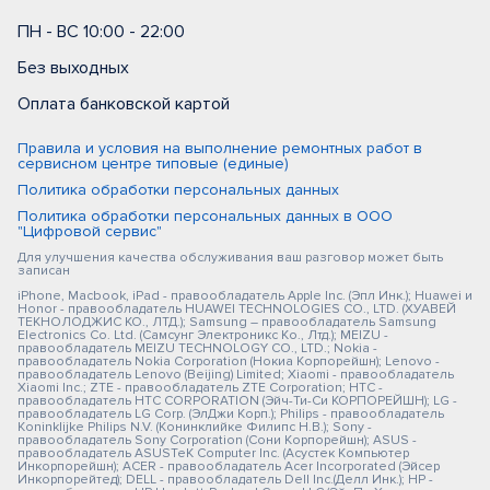
ПН - ВС 10:00 - 22:00
Без выходных
Оплата банковской картой
Правила и условия на выполнение ремонтных работ в
сервисном центре типовые (единые)
Политика обработки персональных данных
Политика обработки персональных данных в ООО
"Цифровой сервис"
Для улучшения качества обслуживания ваш разговор может быть
записан
iPhone, Macbook, iPad - правообладатель Apple Inc. (Эпл Инк.); Huawei и
Honor - правообладатель HUAWEI TECHNOLOGIES CO., LTD. (ХУАВЕЙ
ТЕКНОЛОДЖИС КО., ЛТД.); Samsung – правообладатель Samsung
Electronics Co. Ltd. (Самсунг Электроникс Ко., Лтд.); MEIZU -
правообладатель MEIZU TECHNOLOGY CO., LTD.; Nokia -
правообладатель Nokia Corporation (Нокиа Корпорейшн); Lenovo -
правообладатель Lenovo (Beijing) Limited; Xiaomi - правообладатель
Xiaomi Inc.; ZTE - правообладатель ZTE Corporation; HTC -
правообладатель HTC CORPORATION (Эйч-Ти-Си КОРПОРЕЙШН); LG -
правообладатель LG Corp. (ЭлДжи Корп.); Philips - правообладатель
Koninklijke Philips N.V. (Конинклийке Филипс Н.В.); Sony -
правообладатель Sony Corporation (Сони Корпорейшн); ASUS -
правообладатель ASUSTeK Computer Inc. (Асустек Компьютер
Инкорпорейшн); ACER - правообладатель Acer Incorporated (Эйсер
Инкорпорейтед); DELL - правообладатель Dell Inc.(Делл Инк.); HP -