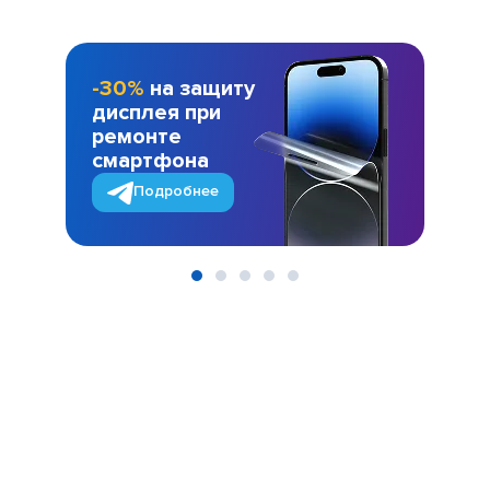
-30%
на защиту
дисплея при
ремонте
смартфона
Подробнее
Item
1
of
5