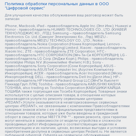
Политика обработки персональных данных в ООО
"Цифровой сервис"
Для улучшения качества обслуживания ваш разговор может быть
записан
iPhone, Macbook, iPad - правообладатель Apple Inc. (Эпл Инк.); Huawei и
Honor - правообладатель HUAWEI TECHNOLOGIES CO., LTD. (ХУАВЕЙ
ТЕКНОЛОДЖИС КО., ЛТД.); Samsung – правообладатель Samsung
Electronics Co. Ltd. (Самсунг Электроникс Ко., Лтд.); MEIZU -
правообладатель MEIZU TECHNOLOGY CO., LTD.; Nokia -
правообладатель Nokia Corporation (Нокиа Корпорейшн); Lenovo -
правообладатель Lenovo (Beijing) Limited; Xiaomi - правообладатель
Xiaomi Inc.; ZTE - правообладатель ZTE Corporation; HTC -
правообладатель HTC CORPORATION (Эйч-Ти-Си КОРПОРЕЙШН); LG -
правообладатель LG Corp. (ЭлДжи Корп.); Philips - правообладатель
Koninklijke Philips N.V. (Конинклийке Филипс Н.В.); Sony -
правообладатель Sony Corporation (Сони Корпорейшн); ASUS -
правообладатель ASUSTeK Computer Inc. (Асустек Компьютер
Инкорпорейшн); ACER - правообладатель Acer Incorporated (Эйсер
Инкорпорейтед); DELL - правообладатель Dell Inc.(Делл Инк.); HP -
правообладатель HP Hewlett-Packard Group LLC (ЭйчПи Хьюлетт
Паккард Груп ЛЛК); Toshiba - правообладатель KABUSHIKI KAISHA
TOSHIBA, also trading as Toshiba Corporation (КАБУШИКИ КАЙША
ТОШИБА также торгующая как Тосиба Корпорейшн). Товарные знаки
используется с целью описания товара, в отношении которых
производятся услуги по ремонту сервисными центрами
«PEDANT».Услуги оказываются в неавторизованных сервисных
центрах «PEDANT», не связанными с компаниями Правообладателями
товарных знаков и/или с ее официальными представителями в
отношении товаров, которые уже были введены в гражданский
оборот в смысле статьи 1487 ГК РФ ** - время ремонта, срок гарантии
могут меняться в зависимости от модели устройства и сложности
проводимых работ Информация о соответствующих моделях и
комплектациях и их наличии, ценах, возможных выгодах и условиях
приобретения доступна в сервисных центрах Pedant.ru. Не является
публичной офертой. Оферта на сервисное обслуживание