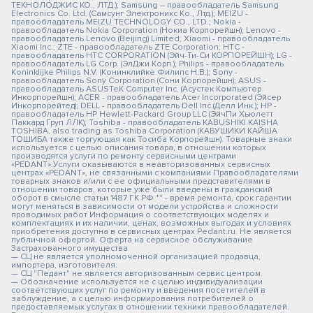
ТЕКНОЛОДЖИС КО., ЛТД.); Samsung – правообладатель Samsung
Electronics Co. Ltd. (Самсунг Электроникс Ко., Лтд.); MEIZU -
правообладатель MEIZU TECHNOLOGY CO., LTD.; Nokia -
правообладатель Nokia Corporation (Нокиа Корпорейшн); Lenovo -
правообладатель Lenovo (Beijing) Limited; Xiaomi - правообладатель
Xiaomi Inc.; ZTE - правообладатель ZTE Corporation; HTC -
правообладатель HTC CORPORATION (Эйч-Ти-Си КОРПОРЕЙШН); LG -
правообладатель LG Corp. (ЭлДжи Корп.); Philips - правообладатель
Koninklijke Philips N.V. (Конинклийке Филипс Н.В.); Sony -
правообладатель Sony Corporation (Сони Корпорейшн); ASUS -
правообладатель ASUSTeK Computer Inc. (Асустек Компьютер
Инкорпорейшн); ACER - правообладатель Acer Incorporated (Эйсер
Инкорпорейтед); DELL - правообладатель Dell Inc.(Делл Инк.); HP -
правообладатель HP Hewlett-Packard Group LLC (ЭйчПи Хьюлетт
Паккард Груп ЛЛК); Toshiba - правообладатель KABUSHIKI KAISHA
TOSHIBA, also trading as Toshiba Corporation (КАБУШИКИ КАЙША
ТОШИБА также торгующая как Тосиба Корпорейшн). Товарные знаки
используется с целью описания товара, в отношении которых
производятся услуги по ремонту сервисными центрами
«PEDANT».Услуги оказываются в неавторизованных сервисных
центрах «PEDANT», не связанными с компаниями Правообладателями
товарных знаков и/или с ее официальными представителями в
отношении товаров, которые уже были введены в гражданский
оборот в смысле статьи 1487 ГК РФ ** - время ремонта, срок гарантии
могут меняться в зависимости от модели устройства и сложности
проводимых работ Информация о соответствующих моделях и
комплектациях и их наличии, ценах, возможных выгодах и условиях
приобретения доступна в сервисных центрах Pedant.ru. Не является
публичной офертой. Оферта на сервисное обслуживание
Застрахованного имущества
— СЦ не является уполномоченной организацией продавца,
импортера, изготовителя.
— СЦ "Педант" не является авторизованным сервис центром.
— Обозначение используется не с целью индивидуализации
соответствующих услуг по ремонту и введения посетителей в
заблуждение, а с целью информирования потребителей о
предоставляемых услугах в отношении техники правообладателей.