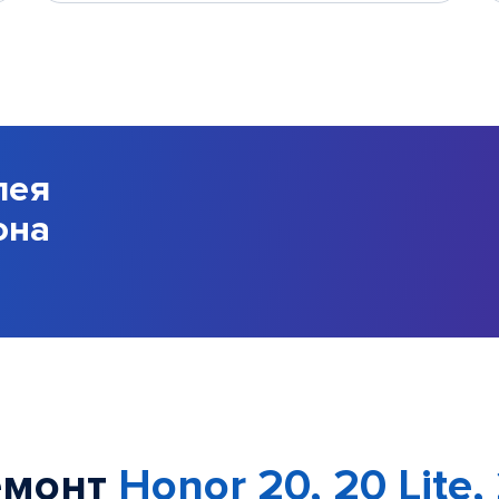
лея
она
емонт
Honor 20, 20 Lite,