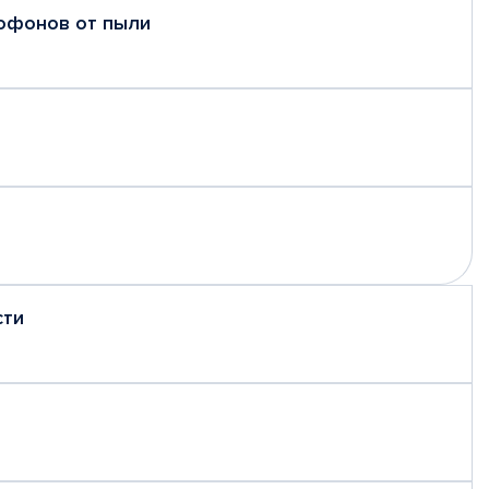
рофонов от пыли
сти