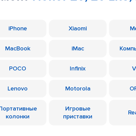
iPhone
Xiaomi
M
MacBook
iMac
Комп
POCO
Infinix
V
Lenovo
Motorola
O
Портативные
Игровые
Re
колонки
приставки