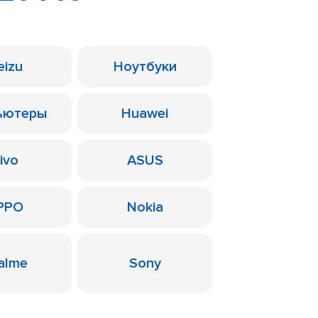
eizu
Ноутбуки
ьютеры
Huawei
ivo
ASUS
PPO
Nokia
alme
Sony