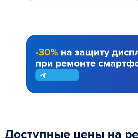
-30%
на защиту дисп
при ремонте смартф
Доступные цены на р