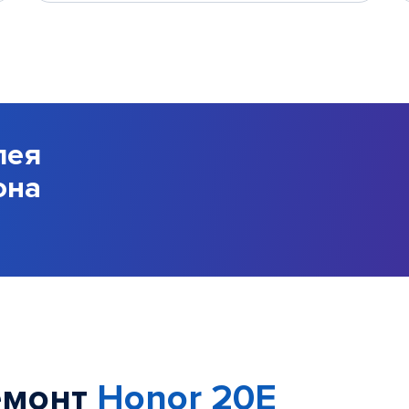
лея
она
емонт
Honor 20E