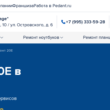
мпании
Франшиза
Работа в Pedant.ru
age"
+7 (995) 333-59-28
. 10 / ул. Островского, д. 6
Ремонт
ноутбуков
Ремонт
план
онт 20E
0E в
сервисов