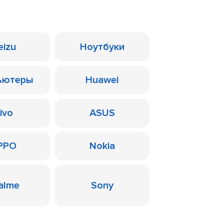
eizu
Ноутбуки
ьютеры
Huawei
ivo
ASUS
PPO
Nokia
alme
Sony