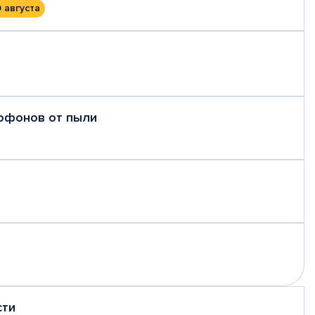
0 августа
рофонов от пыли
сти