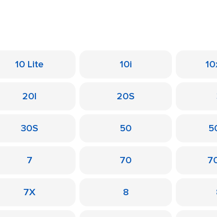
10 Lite
10i
10
20I
20S
30S
50
50
7
70
7
7X
8