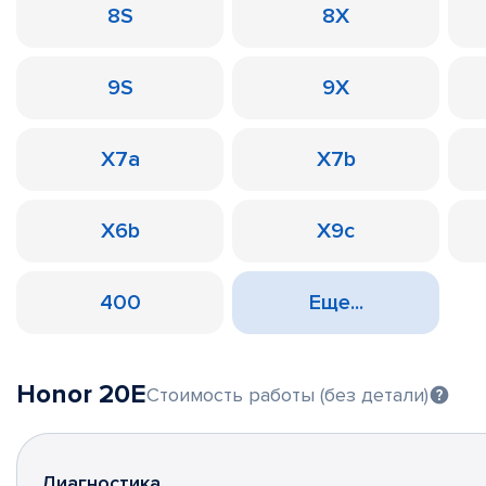
8S
8X
9S
9X
X7a
X7b
X6b
X9c
400
Еще...
Honor 20E
Стоимость работы (без детали)
Диагностика