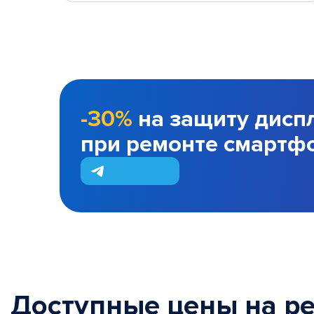
-30%
на защиту дисп
при ремонте смартф
Доступные цены на р