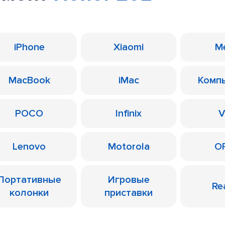
iPhone
Xiaomi
M
MacBook
iMac
Комп
POCO
Infinix
V
Lenovo
Motorola
O
Портативные
Игровые
Re
колонки
приставки