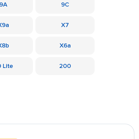
9A
9C
X9a
X7
X8b
X6a
 Lite
200