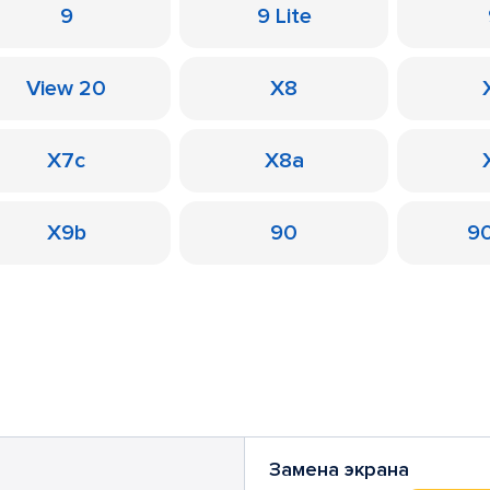
9
9 Lite
View 20
X8
X7c
X8a
X9b
90
90
Замена экрана