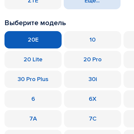
ZTE
Еще...
Выберите модель
20E
10
20 Lite
20 Pro
30 Pro Plus
30i
6
6X
7A
7C