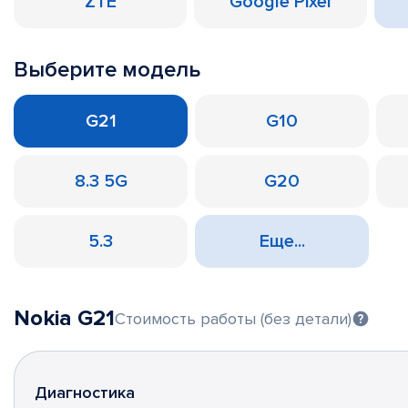
ZTE
Google Pixel
Выберите модель
G21
G10
8.3 5G
G20
5.3
Еще...
Nokia G21
Стоимость работы (без детали)
Диагностика