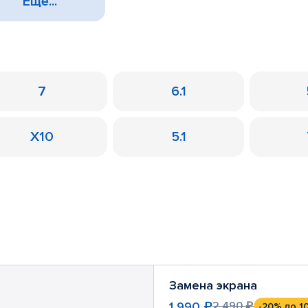
Еще...
7
6.1
X10
5.1
Замена экрана
1 990 ₽
2 490 ₽
-20%
до 1