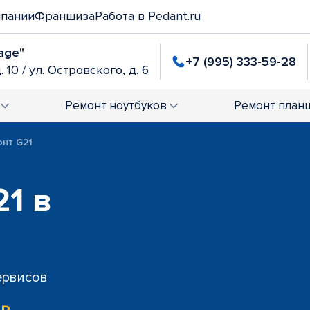
мпании
Франшиза
Работа в Pedant.ru
age"
+7 (995) 333-59-28
. 10 / ул. Островского, д. 6
Ремонт
ноутбуков
Ремонт
план
онт G21
21 в
сервисов