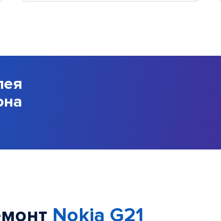
лея
она
емонт
Nokia G21