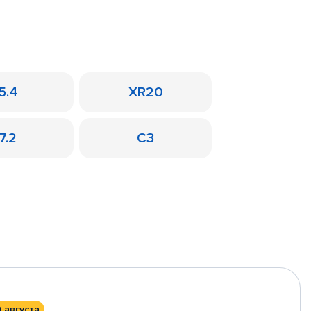
5.4
XR20
7.2
C3
0 августа