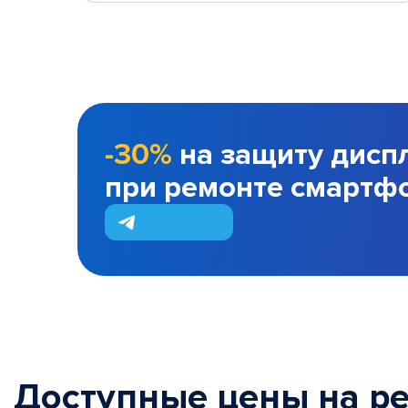
-30%
на защиту дисп
при ремонте смартф
Доступные цены на р