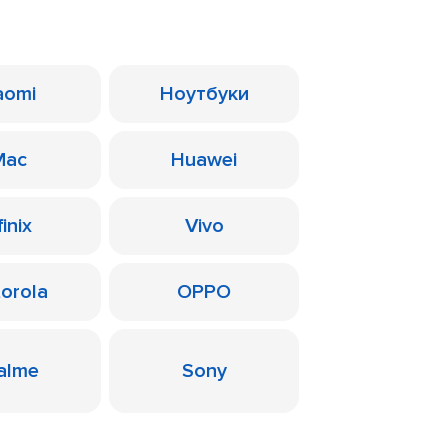
aomi
Ноутбуки
Mac
Huawei
finix
Vivo
orola
OPPO
alme
Sony