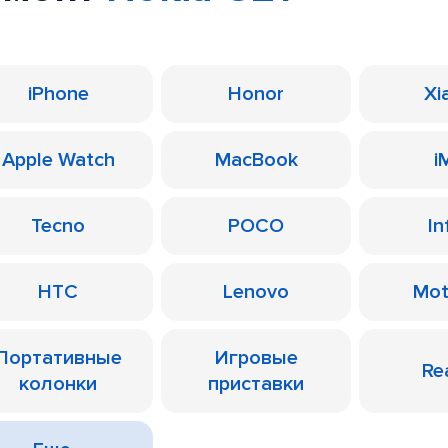
iPhone
Honor
Xi
Apple Watch
MacBook
i
Tecno
POCO
In
HTC
Lenovo
Mot
Портативные
Игровые
Re
колонки
приставки