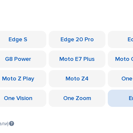
Edge S
Edge 20 Pro
E
G8 Power
Moto E7 Plus
Moto 
Moto Z Play
Moto Z4
One
One Vision
One Zoom
Е
али)