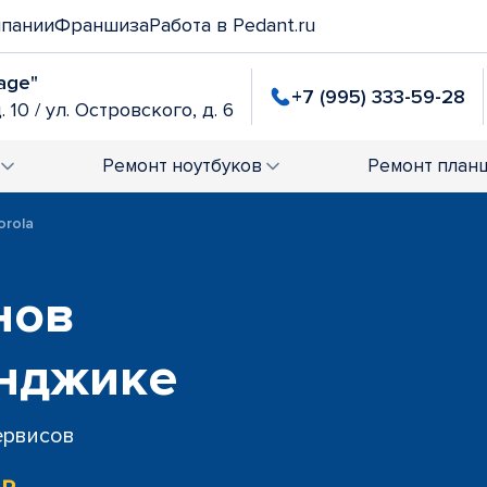
мпании
Франшиза
Работа в Pedant.ru
age"
+7 (995) 333-59-28
. 10 / ул. Островского, д. 6
Ремонт
ноутбуков
Ремонт
план
orola
нов
енджике
сервисов