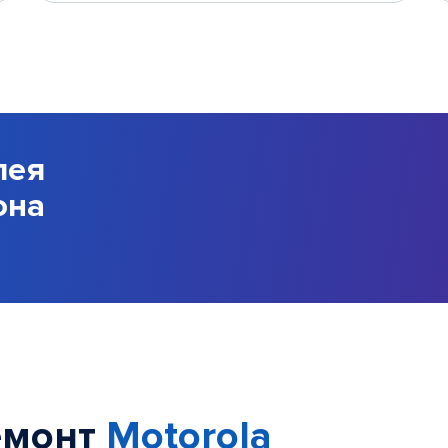
лея
она
емонт
Motorola