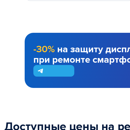
-30%
на защиту дисп
при ремонте смартф
Доступные цены на р