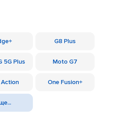
dge+
G8 Plus
G 5G Plus
Moto G7
 Action
One Fusion+
ще...