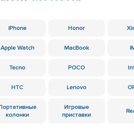
iPhone
Honor
Xi
Apple Watch
MacBook
i
Tecno
POCO
In
HTC
Lenovo
O
Портативные
Игровые
Re
колонки
приставки