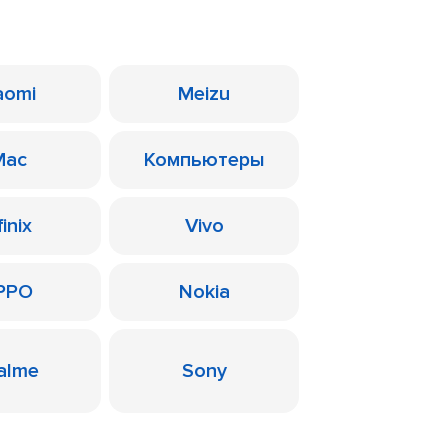
aomi
Meizu
Mac
Компьютеры
finix
Vivo
PPO
Nokia
alme
Sony