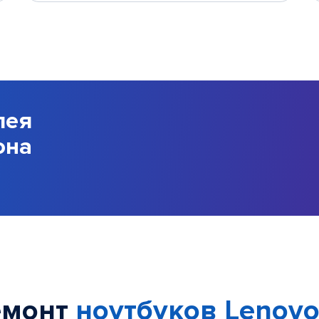
лея
она
емонт
ноутбуков Lenov