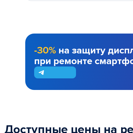
-30%
на защиту дисп
при ремонте смартф
Доступные цены на р