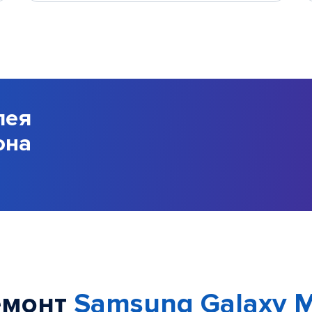
лея
она
емонт
Samsung Galaxy 