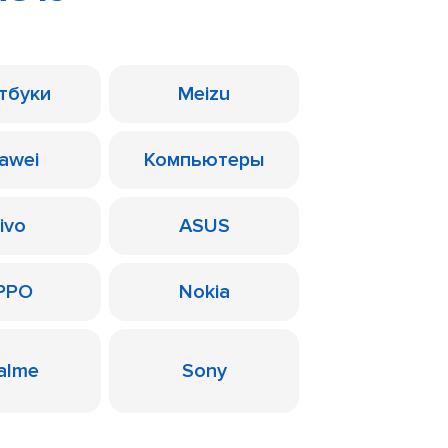
тбуки
Meizu
awei
Компьютеры
ivo
ASUS
PPO
Nokia
alme
Sony