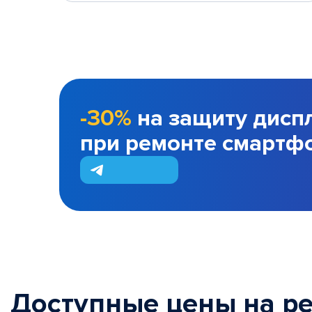
-30%
на защиту дисп
при ремонте смартф
Доступные цены на р