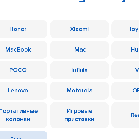
Honor
Xiaomi
Ноу
MacBook
iMac
Hu
POCO
Infinix
V
Lenovo
Motorola
O
Портативные
Игровые
Re
колонки
приставки