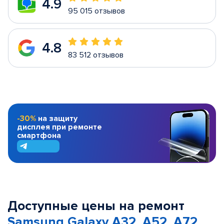
4.9
95 015 отзывов
4.8
83 512 отзывов
-30%
на защиту
дисплея при ремонте
смартфона
Доступные цены на ремонт
Samsung Galaxy A32, A52, A72