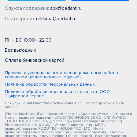
Служба поддержки:
spk@pedant.ru
Партнерство:
reklama@pedant.ru
ПН - ВС 10:00 - 22:00
Без выходных
Оплата банковской картой
Правила и условия на выполнение ремонтных работ в
сервисном центре типовые (единые)
Политика обработки персональных данных
Политика обработки персональных данных в ООО
"Цифровой сервис"
Для улучшения качества обслуживания ваш разговор может быть
записан
iPhone, Macbook, iPad - правообладатель Apple Inc. (Эпл Инк.); Huawei и
Honor - правообладатель HUAWEI TECHNOLOGIES CO., LTD. (ХУАВЕЙ
ТЕКНОЛОДЖИС КО., ЛТД.); Samsung – правообладатель Samsung
Electronics Co. Ltd. (Самсунг Электроникс Ко., Лтд.); MEIZU -
правообладатель MEIZU TECHNOLOGY CO., LTD.; Nokia -
правообладатель Nokia Corporation (Нокиа Корпорейшн); Lenovo -
правообладатель Lenovo (Beijing) Limited; Xiaomi - правообладатель