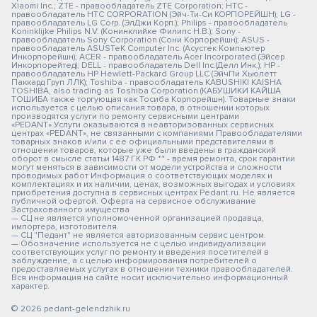
Xiaomi Inc.; ZTE - правообладатель ZTE Corporation; HTC -
правообладатель HTC CORPORATION (Эйч-Ти-Си КОРПОРЕЙШН); LG -
правообладатель LG Corp. (ЭлДжи Корп.); Philips - правообладатель
Koninklijke Philips N.V. (Конинклийке Филипс Н.В.); Sony -
правообладатель Sony Corporation (Сони Корпорейшн); ASUS -
правообладатель ASUSTeK Computer Inc. (Асустек Компьютер
Инкорпорейшн); ACER - правообладатель Acer Incorporated (Эйсер
Инкорпорейтед); DELL - правообладатель Dell Inc.(Делл Инк.); HP -
правообладатель HP Hewlett-Packard Group LLC (ЭйчПи Хьюлетт
Паккард Груп ЛЛК); Toshiba - правообладатель KABUSHIKI KAISHA
TOSHIBA, also trading as Toshiba Corporation (КАБУШИКИ КАЙША
ТОШИБА также торгующая как Тосиба Корпорейшн). Товарные знаки
используется с целью описания товара, в отношении которых
производятся услуги по ремонту сервисными центрами
«PEDANT».Услуги оказываются в неавторизованных сервисных
центрах «PEDANT», не связанными с компаниями Правообладателями
товарных знаков и/или с ее официальными представителями в
отношении товаров, которые уже были введены в гражданский
оборот в смысле статьи 1487 ГК РФ ** - время ремонта, срок гарантии
могут меняться в зависимости от модели устройства и сложности
проводимых работ Информация о соответствующих моделях и
комплектациях и их наличии, ценах, возможных выгодах и условиях
приобретения доступна в сервисных центрах Pedant.ru. Не является
публичной офертой. Оферта на сервисное обслуживание
Застрахованного имущества
— СЦ не является уполномоченной организацией продавца,
импортера, изготовителя.
— СЦ "Педант" не является авторизованным сервис центром.
— Обозначение используется не с целью индивидуализации
соответствующих услуг по ремонту и введения посетителей в
заблуждение, а с целью информирования потребителей о
предоставляемых услугах в отношении техники правообладателей.
Вся информация на сайте носит исключительно информационный
характер.
© 2026 pedant-gelendzhik.ru