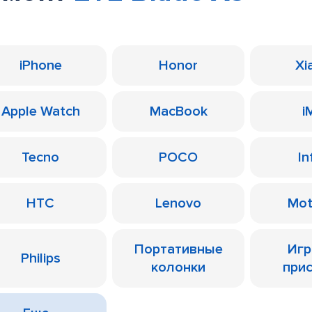
iPhone
Honor
Xi
Apple Watch
MacBook
i
Tecno
POCO
In
HTC
Lenovo
Mot
Портативные
Иг
Philips
колонки
при