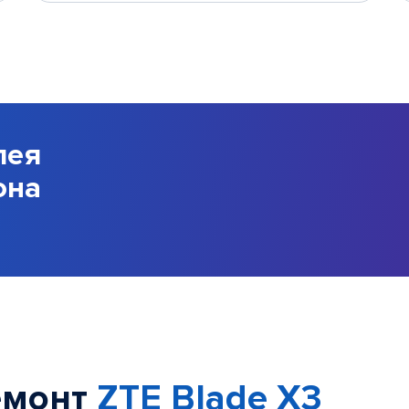
лея
она
емонт
ZTE Blade X3