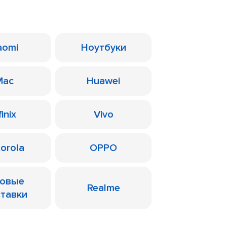
aomi
Ноутбуки
Mac
Huawei
finix
Vivo
orola
OPPO
ровые
Realme
ставки