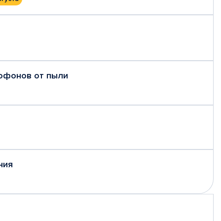
рофонов от пыли
ния