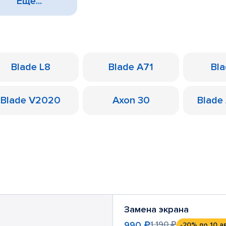
Еще...
Blade L8
Blade A71
Bl
Blade V2020
Axon 30
Blade
Замена экрана
990 ₽
1 190 ₽
-20%
до 10 а