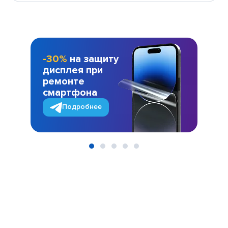
-30%
на защиту
дисплея при
ремонте
смартфона
Подробнее
Item
1
of
5