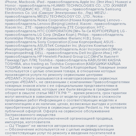
iPhone, Macbook, iPad - правообладатель Apple Inc. (Эпл Инк.); Huawei и
Honor - правообладатель HUAWEI TECHNOLOGIES CO., LTD. (ХУАВЕЙ
ТЕКНОЛОДЖИС КО., ЛТД.); Samsung – правообладатель Samsung
Electronics Co. Ltd. (Самсунг Электроникс Ко., Лтд.); MEIZU -
правообладатель MEIZU TECHNOLOGY CO., LTD.; Nokia -
правообладатель Nokia Corporation (Нокиа Корпорейшн); Lenovo -
правообладатель Lenovo (Beijing) Limited; Xiaomi - правообладатель
Xiaomi Inc.; ZTE - правообладатель ZTE Corporation; HTC -
правообладатель HTC CORPORATION (Эйч-Ти-Си КОРПОРЕЙШН); LG -
правообладатель LG Corp. (ЭлДжи Корп.); Philips - правообладатель
Koninklijke Philips N.V. (Конинклийке Филипс Н.В.); Sony -
правообладатель Sony Corporation (Сони Корпорейшн); ASUS -
правообладатель ASUSTeK Computer Inc. (Асустек Компьютер
Инкорпорейшн); ACER - правообладатель Acer Incorporated (Эйсер
Инкорпорейтед); DELL - правообладатель Dell Inc.(Делл Инк.); HP -
правообладатель HP Hewlett-Packard Group LLC (ЭйчПи Хьюлетт
Паккард Груп ЛЛК); Toshiba - правообладатель KABUSHIKI KAISHA
TOSHIBA, also trading as Toshiba Corporation (КАБУШИКИ КАЙША
ТОШИБА также торгующая как Тосиба Корпорейшн). Товарные знаки
используется с целью описания товара, в отношении которых
производятся услуги по ремонту сервисными центрами
«PEDANT».Услуги оказываются в неавторизованных сервисных
центрах «PEDANT», не связанными с компаниями Правообладателями
товарных знаков и/или с ее официальными представителями в
отношении товаров, которые уже были введены в гражданский
оборот в смысле статьи 1487 ГК РФ ** - время ремонта, срок гарантии
могут меняться в зависимости от модели устройства и сложности
проводимых работ Информация о соответствующих моделях и
комплектациях и их наличии, ценах, возможных выгодах и условиях
приобретения доступна в сервисных центрах Pedant.ru. Не является
публичной офертой. Оферта на сервисное обслуживание
Застрахованного имущества
— СЦ не является уполномоченной организацией продавца,
импортера, изготовителя.
— СЦ "Педант" не является авторизованным сервис центром.
— Обозначение используется не с целью индивидуализации
соответствующих услуг по ремонту и введения посетителей в