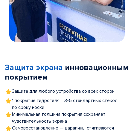
Item
1
of
Защита экрана
инновационным
5
покрытием
Защита для любого устройства со всех сторон
1 покрытие гидрогеля = 3-5 стандартных стекол
по сроку носки
Минимальная толщина покрытия сохраняет
чувствительность экрана
Самовосстановление — царапины стягиваются