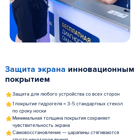
Item
1
of
Защита экрана
инновационным
5
покрытием
Защита для любого устройства со всех сторон
1 покрытие гидрогеля = 3-5 стандартных стекол
по сроку носки
Минимальная толщина покрытия сохраняет
чувствительность экрана
Самовосстановление — царапины стягиваются
спустя некоторое время