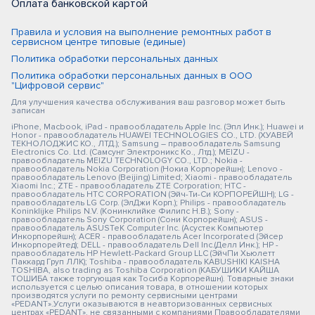
Оплата банковской картой
Правила и условия на выполнение ремонтных работ в
сервисном центре типовые (единые)
Политика обработки персональных данных
Политика обработки персональных данных в ООО
"Цифровой сервис"
Для улучшения качества обслуживания ваш разговор может быть
записан
iPhone, Macbook, iPad - правообладатель Apple Inc. (Эпл Инк.); Huawei и
Honor - правообладатель HUAWEI TECHNOLOGIES CO., LTD. (ХУАВЕЙ
ТЕКНОЛОДЖИС КО., ЛТД.); Samsung – правообладатель Samsung
Electronics Co. Ltd. (Самсунг Электроникс Ко., Лтд.); MEIZU -
правообладатель MEIZU TECHNOLOGY CO., LTD.; Nokia -
правообладатель Nokia Corporation (Нокиа Корпорейшн); Lenovo -
правообладатель Lenovo (Beijing) Limited; Xiaomi - правообладатель
Xiaomi Inc.; ZTE - правообладатель ZTE Corporation; HTC -
правообладатель HTC CORPORATION (Эйч-Ти-Си КОРПОРЕЙШН); LG -
правообладатель LG Corp. (ЭлДжи Корп.); Philips - правообладатель
Koninklijke Philips N.V. (Конинклийке Филипс Н.В.); Sony -
правообладатель Sony Corporation (Сони Корпорейшн); ASUS -
правообладатель ASUSTeK Computer Inc. (Асустек Компьютер
Инкорпорейшн); ACER - правообладатель Acer Incorporated (Эйсер
Инкорпорейтед); DELL - правообладатель Dell Inc.(Делл Инк.); HP -
правообладатель HP Hewlett-Packard Group LLC (ЭйчПи Хьюлетт
Паккард Груп ЛЛК); Toshiba - правообладатель KABUSHIKI KAISHA
TOSHIBA, also trading as Toshiba Corporation (КАБУШИКИ КАЙША
ТОШИБА также торгующая как Тосиба Корпорейшн). Товарные знаки
используется с целью описания товара, в отношении которых
производятся услуги по ремонту сервисными центрами
«PEDANT».Услуги оказываются в неавторизованных сервисных
центрах «PEDANT», не связанными с компаниями Правообладателями