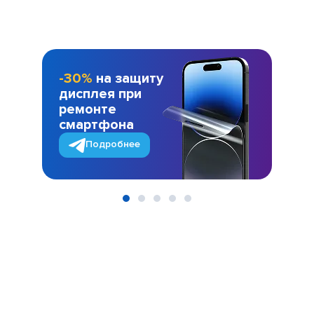
-30%
на защиту
дисплея при
ремонте
смартфона
Подробнее
Item
1
of
5