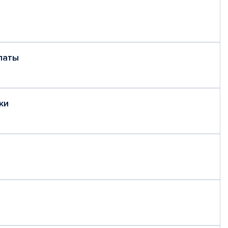
латы
ки