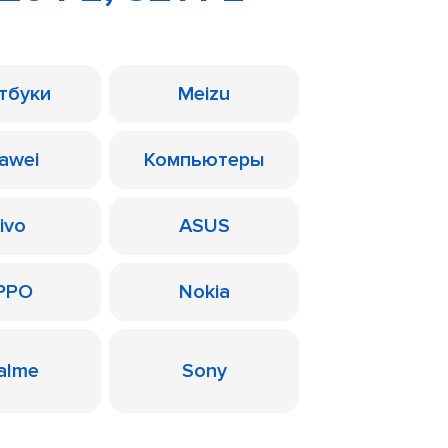
тбуки
Meizu
awei
Компьютеры
ivo
ASUS
PPO
Nokia
alme
Sony