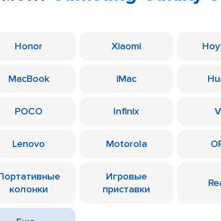
Honor
Xiaomi
Ноу
MacBook
iMac
Hu
POCO
Infinix
V
Lenovo
Motorola
O
Портативные
Игровые
Re
колонки
приставки