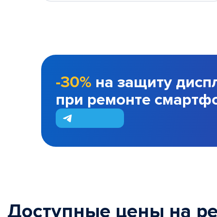
-30%
на защиту дисп
при ремонте смартф
Доступные цены на р