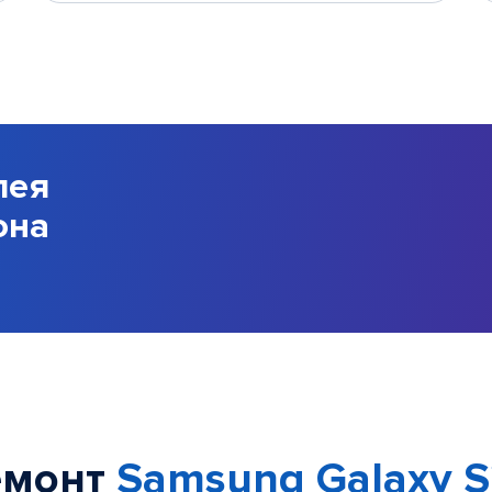
лея
она
емонт
Samsung Galaxy S