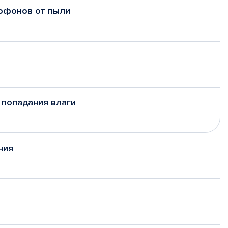
рофонов от пыли
 попадания влаги
ния