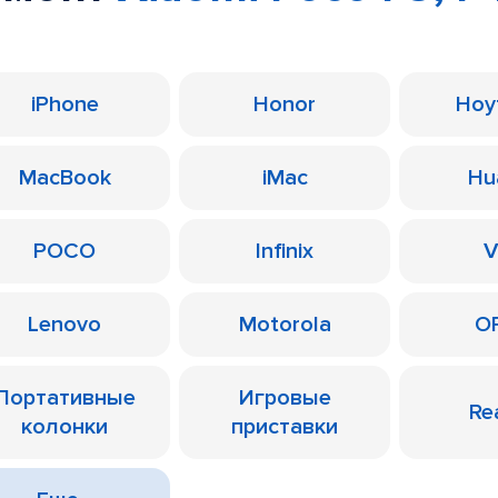
iPhone
Honor
Ноу
MacBook
iMac
Hu
POCO
Infinix
V
Lenovo
Motorola
O
Портативные
Игровые
Re
колонки
приставки