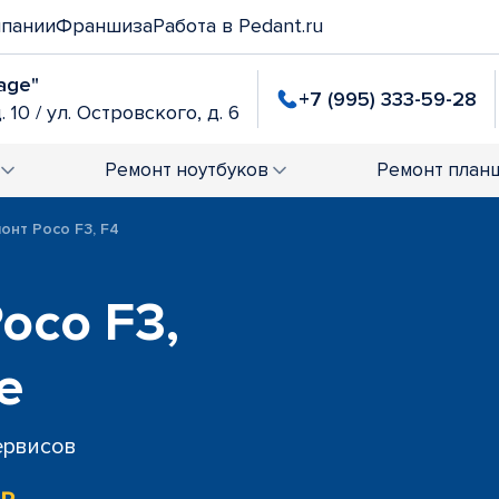
мпании
Франшиза
Работа в Pedant.ru
age"
+7 (995) 333-59-28
. 10 / ул. Островского, д. 6
Ремонт
ноутбуков
Ремонт
план
онт Poco F3, F4
oco F3,
е
сервисов