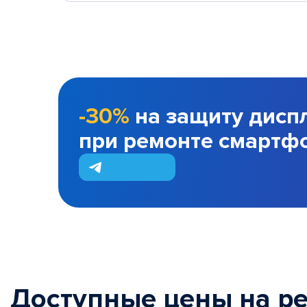
-30%
на защиту дисп
при ремонте смартф
Доступные цены на р