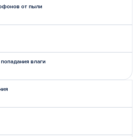
рофонов от пыли
 попадания влаги
ния