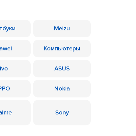
тбуки
Meizu
awei
Компьютеры
ivo
ASUS
PPO
Nokia
alme
Sony