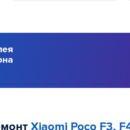
лея
она
емонт
Xiaomi Poco F3, F