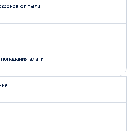
рофонов от пыли
 попадания влаги
ния