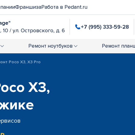
мпании
Франшиза
Работа в Pedant.ru
age"
+7 (995) 333-59-28
. 10 / ул. Островского, д. 6
Ремонт
ноутбуков
Ремонт
план
онт Poco X3, X3 Pro
oco X3,
джике
сервисов