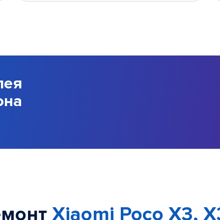
лея
она
емонт
Xiaomi Poco X3, X