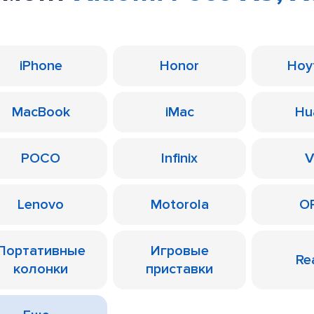
iPhone
Honor
Ноу
MacBook
iMac
Hu
POCO
Infinix
V
Lenovo
Motorola
O
Портативные
Игровые
Re
колонки
приставки