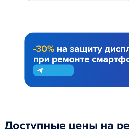
-30%
на защиту дисп
при ремонте смартф
Доступные цены на р