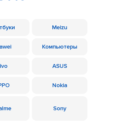
тбуки
Meizu
awei
Компьютеры
ivo
ASUS
PPO
Nokia
alme
Sony