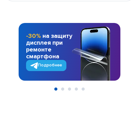
-30%
на защиту
дисплея при
ремонте
смартфона
Подробнее
Item
1
of
5