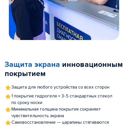
Item
1
of
Защита экрана
инновационным
5
покрытием
Защита для любого устройства со всех сторон
1 покрытие гидрогеля = 3-5 стандартных стекол
по сроку носки
Минимальная толщина покрытия сохраняет
чувствительность экрана
Самовосстановление — царапины стягиваются