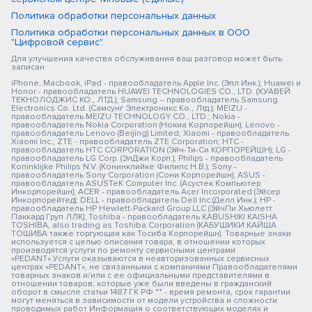
Политика обработки персональных данных
Политика обработки персональных данных в ООО
"Цифровой сервис"
Для улучшения качества обслуживания ваш разговор может быть
записан
iPhone, Macbook, iPad - правообладатель Apple Inc. (Эпл Инк.); Huawei и
Honor - правообладатель HUAWEI TECHNOLOGIES CO., LTD. (ХУАВЕЙ
ТЕКНОЛОДЖИС КО., ЛТД.); Samsung – правообладатель Samsung
Electronics Co. Ltd. (Самсунг Электроникс Ко., Лтд.); MEIZU -
правообладатель MEIZU TECHNOLOGY CO., LTD.; Nokia -
правообладатель Nokia Corporation (Нокиа Корпорейшн); Lenovo -
правообладатель Lenovo (Beijing) Limited; Xiaomi - правообладатель
Xiaomi Inc.; ZTE - правообладатель ZTE Corporation; HTC -
правообладатель HTC CORPORATION (Эйч-Ти-Си КОРПОРЕЙШН); LG -
правообладатель LG Corp. (ЭлДжи Корп.); Philips - правообладатель
Koninklijke Philips N.V. (Конинклийке Филипс Н.В.); Sony -
правообладатель Sony Corporation (Сони Корпорейшн); ASUS -
правообладатель ASUSTeK Computer Inc. (Асустек Компьютер
Инкорпорейшн); ACER - правообладатель Acer Incorporated (Эйсер
Инкорпорейтед); DELL - правообладатель Dell Inc.(Делл Инк.); HP -
правообладатель HP Hewlett-Packard Group LLC (ЭйчПи Хьюлетт
Паккард Груп ЛЛК); Toshiba - правообладатель KABUSHIKI KAISHA
TOSHIBA, also trading as Toshiba Corporation (КАБУШИКИ КАЙША
ТОШИБА также торгующая как Тосиба Корпорейшн). Товарные знаки
используется с целью описания товара, в отношении которых
производятся услуги по ремонту сервисными центрами
«PEDANT».Услуги оказываются в неавторизованных сервисных
центрах «PEDANT», не связанными с компаниями Правообладателями
товарных знаков и/или с ее официальными представителями в
отношении товаров, которые уже были введены в гражданский
оборот в смысле статьи 1487 ГК РФ ** - время ремонта, срок гарантии
могут меняться в зависимости от модели устройства и сложности
проводимых работ Информация о соответствующих моделях и