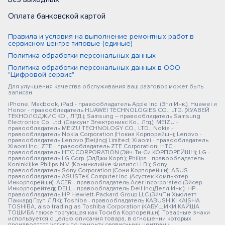
Оплата банковской картой
Правила и условия на выполнение ремонтных работ в
сервисном центре типовые (единые)
Политика обработки персональных данных
Политика обработки персональных данных в ООО
"Цифровой сервис"
Для улучшения качества обслуживания ваш разговор может быть
записан
iPhone, Macbook, iPad - правообладатель Apple Inc. (Эпл Инк.); Huawei и
Honor - правообладатель HUAWEI TECHNOLOGIES CO., LTD. (ХУАВЕЙ
ТЕКНОЛОДЖИС КО., ЛТД.); Samsung – правообладатель Samsung
Electronics Co. Ltd. (Самсунг Электроникс Ко., Лтд.); MEIZU -
правообладатель MEIZU TECHNOLOGY CO., LTD.; Nokia -
правообладатель Nokia Corporation (Нокиа Корпорейшн); Lenovo -
правообладатель Lenovo (Beijing) Limited; Xiaomi - правообладатель
Xiaomi Inc.; ZTE - правообладатель ZTE Corporation; HTC -
правообладатель HTC CORPORATION (Эйч-Ти-Си КОРПОРЕЙШН); LG -
правообладатель LG Corp. (ЭлДжи Корп.); Philips - правообладатель
Koninklijke Philips N.V. (Конинклийке Филипс Н.В.); Sony -
правообладатель Sony Corporation (Сони Корпорейшн); ASUS -
правообладатель ASUSTeK Computer Inc. (Асустек Компьютер
Инкорпорейшн); ACER - правообладатель Acer Incorporated (Эйсер
Инкорпорейтед); DELL - правообладатель Dell Inc.(Делл Инк.); HP -
правообладатель HP Hewlett-Packard Group LLC (ЭйчПи Хьюлетт
Паккард Груп ЛЛК); Toshiba - правообладатель KABUSHIKI KAISHA
TOSHIBA, also trading as Toshiba Corporation (КАБУШИКИ КАЙША
ТОШИБА также торгующая как Тосиба Корпорейшн). Товарные знаки
используется с целью описания товара, в отношении которых
производятся услуги по ремонту сервисными центрами