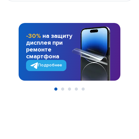
-30%
на защиту
дисплея при
ремонте
смартфона
Подробнее
Item
1
of
5