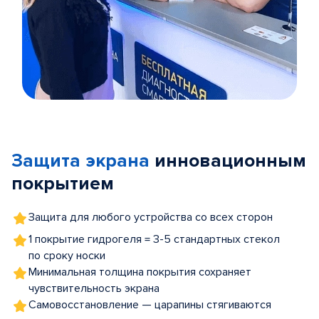
Item
1
of
Защита экрана
инновационным
5
покрытием
Защита для любого устройства со всех сторон
1 покрытие гидрогеля = 3-5 стандартных стекол
по сроку носки
Минимальная толщина покрытия сохраняет
чувствительность экрана
Самовосстановление — царапины стягиваются